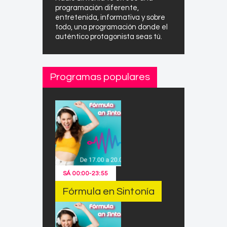
programación diferente,
entretenida, informativa y sobre
todo, una programación donde el
auténtico protagonista seas tú.
Programas populares
SÁ
00:00
-
23:55
Fórmula en Sintonía