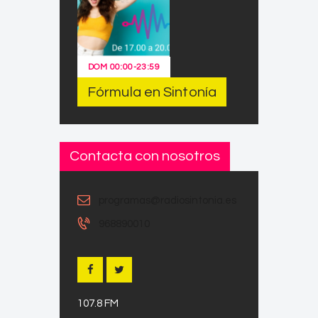
DOM
00:00
-
23:59
Fórmula en Sintonía
Contacta con nosotros
programas@radiosintonia.es
968890010
107.8 FM