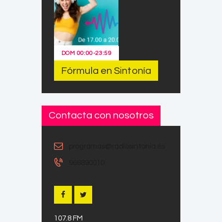
DOM
00:00
-
23:59
Fórmula en Sintonía
Contacta con nosotros
programas@radiosintonia.es
968890010
107.8 FM