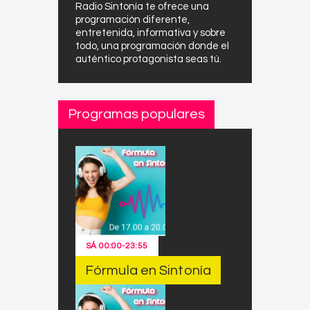
Radio Sintonía te ofrece una
programación diferente,
entretenida, informativa y sobre
todo, una programación donde el
auténtico protagonista seas tú.
Programas populares
SÁ
00:00
-
23:55
Fórmula en Sintonía