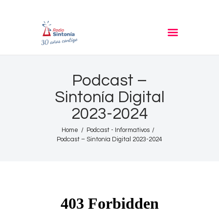
RADIO SINTONIA
30 años contigo
Inicio
Podcast –
Informativos
Sintonía Digital
Entrevistas
2023-2024
Noticias
Podcast
Home
Podcast - Informativos
Podcast – Sintonía Digital 2023-2024
PROGRAMACIÓN
Nuestra Historia
Contacto