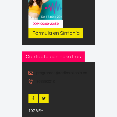
DOM
00:00
-
23:59
Fórmula en Sintonía
Contacta con nosotros
programas@radiosintonia.es
968890010
107.8 FM