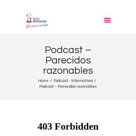
RADIO SINTONIA
30 años contigo
Inicio
Podcast –
Informativos
Parecidos
Entrevistas
razonables
Noticias
Podcast
Home
Podcast - Informativos
Podcast – Parecidos razonables
PROGRAMACIÓN
Nuestra Historia
Contacto