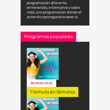
programación diferente,
entretenida, informativa y sobre
todo, una programación donde el
auténtico protagonista seas tú.
Programas populares
SÁ
00:00
-
23:55
Fórmula en Sintonía