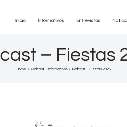
Inicio
Inicio
Informativos
Entrevistas
Notici
Informativos
RADIO SINTONIA
30 años contigo
Entrevistas
cast – Fiestas 
Noticias
Podcast
Home
Podcast - Informativos
Podcast – Fiestas 2025
PROGRAMACIÓN
Nuestra Historia
Contacto