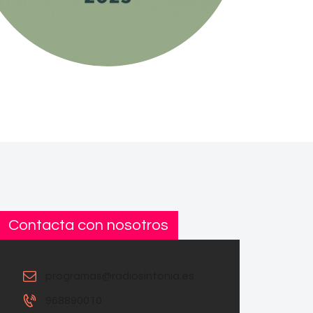
Contacta con nosotros
programas@radiosintonia.es
968890010