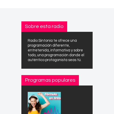
Sobre esta radio
Radio Sintonía te ofrece una
programación diferente,
entretenida, informativa y sobre
todo, una programación donde el
auténtico protagonista seas tú.
Programas populares