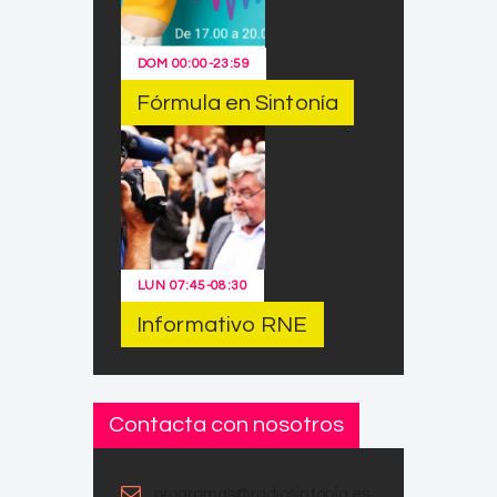
DOM
00:00
-
23:59
Fórmula en Sintonía
LUN
07:45
-
08:30
Informativo RNE
Contacta con nosotros
programas@radiosintonia.es