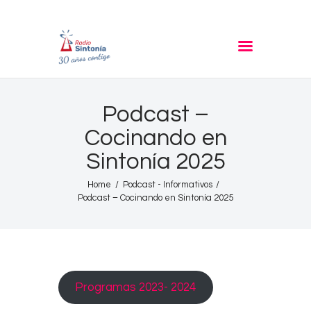
RADIO SINTONIA
30 años contigo
Inicio
Podcast –
Informativos
Cocinando en
Entrevistas
Sintonía 2025
Noticias
Podcast
Home
Podcast - Informativos
Podcast – Cocinando en Sintonía 2025
PROGRAMACIÓN
Nuestra Historia
Contacto
Programas 2023- 2024